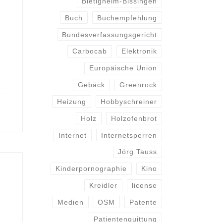
Bietigheim-Bissingen
Buch
Buchempfehlung
Bundesverfassungsgericht
Carbocab
Elektronik
Europäische Union
Gebäck
Greenrock
Heizung
Hobbyschreiner
Holz
Holzofenbrot
Internet
Internetsperren
Jörg Tauss
Kinderpornographie
Kino
Kreidler
license
Medien
OSM
Patente
Patientenquittung