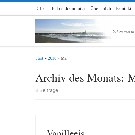
Zum Inhalt springen
Eiffel
Fahrradcomputer
Über mich
Kontakt
Schon mal dr
Start
»
2018
»
Mai
Archiv des Monats:
M
3 Beiträge
Vanilleeis