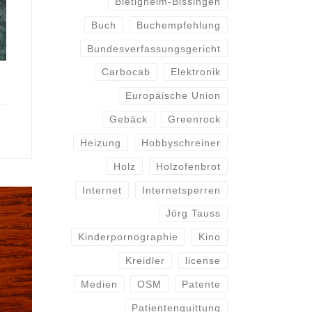
Bietigheim-Bissingen
Buch
Buchempfehlung
Bundesverfassungsgericht
Carbocab
Elektronik
Europäische Union
Gebäck
Greenrock
Heizung
Hobbyschreiner
Holz
Holzofenbrot
Internet
Internetsperren
Jörg Tauss
Kinderpornographie
Kino
Kreidler
license
Medien
OSM
Patente
Patientenquittung