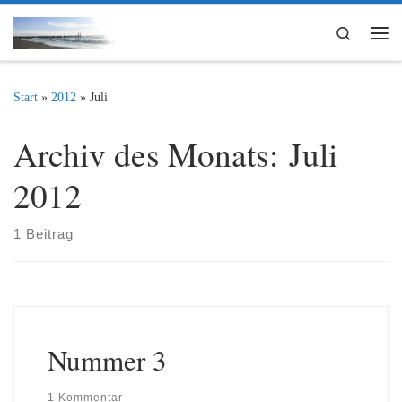
Zum Inhalt springen
Search
Me
Start
»
2012
»
Juli
Archiv des Monats:
Juli
2012
1 Beitrag
Nummer 3
1 Kommentar