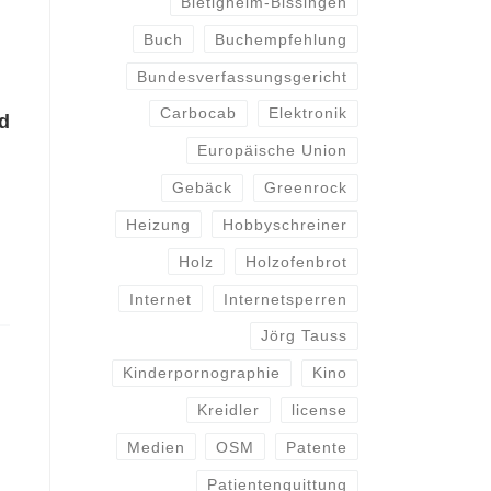
Bietigheim-Bissingen
Buch
Buchempfehlung
Bundesverfassungsgericht
Carbocab
Elektronik
d
Europäische Union
Gebäck
Greenrock
Heizung
Hobbyschreiner
Holz
Holzofenbrot
Internet
Internetsperren
Jörg Tauss
Kinderpornographie
Kino
Kreidler
license
Medien
OSM
Patente
Patientenquittung