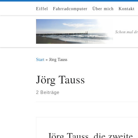
Zum Inhalt springen
Eiffel
Fahrradcomputer
Über mich
Kontakt
Schon mal dr
Start
»
Jörg Tauss
Jörg Tauss
2 Beiträge
Jörg Tauss, die zweite