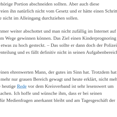
ehörige Portion abschneiden sollten. Aber auch diese
ien ihn natürlich nicht vom Gesetz und er hätte einen Schrit
 nicht im Alleingang durchziehen sollen.
mmer weiter abschottet und man nicht zufällig im Internet auf
galem Wege gewinnen können. Das Ziel einen Kinderprognoring
 etwas zu hoch gesteckt. – Das sollte er dann doch der Polizei
teilung und es fällt definitiv nicht in seinen Aufgabenbereic
 einen ehrenwerten Mann, der gutes im Sinn hat. Trotzdem hat
t mehr nur grauen Bereich gewagt und heute erklärt, nicht me
e heutige
Rede
vor dem Kreisverband ist sehr lesenswert um
achen. Ich hoffe und wünsche ihm, dass er bei seinen
für Medienfragen anerkannt bleibt und am Tagesgeschäft der