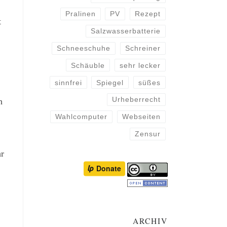
Pralinen
PV
Rezept
t
Salzwasserbatterie
Schneeschuhe
Schreiner
Schäuble
sehr lecker
sinnfrei
Spiegel
süßes
Urheberrecht
h
Wahlcomputer
Webseiten
Zensur
hr
ARCHIV