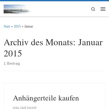
Zum Inhalt springen
Search
Me
Start
»
2015
»
Januar
Archiv des Monats:
Januar
2015
1 Beitrag
Anhängerteile kaufen
ONLINESHOP