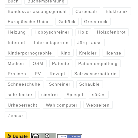
Buch
Buchempfehlung
Bundesverfassungsgericht
Carbocab
Elektronik
Europäische Union
Gebäck
Greenrock
Heizung
Hobbyschreiner
Holz
Holzofenbrot
Internet
Internetsperren
Jörg Tauss
Kinderpornographie
Kino
Kreidler
license
Medien
OSM
Patente
Patientenquittung
Pralinen
PV
Rezept
Salzwasserbatterie
Schneeschuhe
Schreiner
Schäuble
sehr lecker
sinnfrei
Spiegel
süßes
Urheberrecht
Wahlcomputer
Webseiten
Zensur