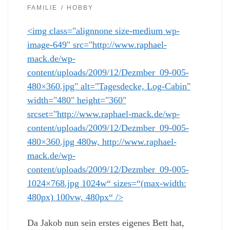
FAMILIE
HOBBY
<img class="alignnone size-medium wp-
image-649" src="http://www.raphael-
mack.de/wp-
content/uploads/2009/12/Dezmber_09-005-
480×360.jpg" alt="Tagesdecke, Log-Cabin"
width="480" height="360"
srcset="http://www.raphael-mack.de/wp-
content/uploads/2009/12/Dezmber_09-005-
480×360.jpg 480w, http://www.raphael-
mack.de/wp-
content/uploads/2009/12/Dezmber_09-005-
1024×768.jpg 1024w“ sizes=“(max-width:
480px) 100vw, 480px“ />
Da Jakob nun sein erstes eigenes Bett hat,