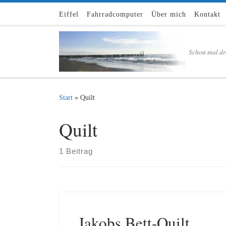
Zum Inhalt springen
Eiffel
Fahrradcomputer
Über mich
Kontakt
Schon mal dr
Start
»
Quilt
Quilt
1 Beitrag
Jakobs Bett-Quilt