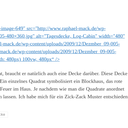
-image-649" src="http://www.raphael-mack.de/wp-
05-480×360.jpg" alt="Tagesdecke, Log-Cabin" width="480"
el-mack.de/wp-content/uploads/2009/12/Dezmber_09-005-
-mack.de/wp-content/uploads/2009/12/Dezmber_09-005-
h: 480px) 100vw, 480px“ />
at, braucht er natürlich auch eine Decke darüber. Diese Decke
Ein einzelnes Quadrat symbolisiert ein Blockhaus, das rote
as Feuer im Haus. Je nachdem wie man die Quadrate anordnet
 lassen. Ich habe mich für ein Zick-Zack Muster entschieden
cke