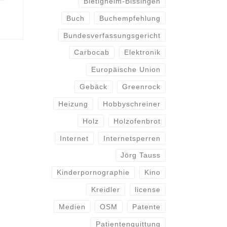
Bietigheim-Bissingen
Buch
Buchempfehlung
Bundesverfassungsgericht
Carbocab
Elektronik
Europäische Union
Gebäck
Greenrock
Heizung
Hobbyschreiner
Holz
Holzofenbrot
Internet
Internetsperren
Jörg Tauss
Kinderpornographie
Kino
Kreidler
license
Medien
OSM
Patente
Patientenquittung