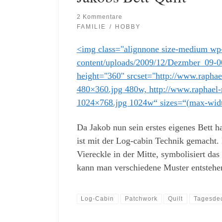
2 Kommentare
FAMILIE
HOBBY
<img class="alignnone size-medium wp
content/uploads/2009/12/Dezmber_09-0
height="360" srcset="http://www.rapha
480×360.jpg 480w, http://www.raphael
1024×768.jpg 1024w“ sizes=“(max-widt
Da Jakob nun sein erstes eigenes Bett h
ist mit der Log-cabin Technik gemacht. 
Viereckle in der Mitte, symbolisiert d
kann man verschiedene Muster entstehen
Log-Cabin
Patchwork
Quilt
Tagesde