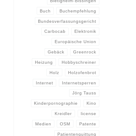
Bietigheim-Bissingen
Buch
Buchempfehlung
Bundesverfassungsgericht
Carbocab
Elektronik
Europäische Union
Gebäck
Greenrock
Heizung
Hobbyschreiner
Holz
Holzofenbrot
Internet
Internetsperren
Jörg Tauss
Kinderpornographie
Kino
Kreidler
license
Medien
OSM
Patente
Patientenquittung