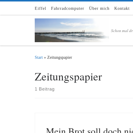
Zum Inhalt springen
Eiffel
Fahrradcomputer
Über mich
Kontakt
Schon mal dr
Start
»
Zeitungspapier
Zeitungspapier
1 Beitrag
Mein Brot soll doch n