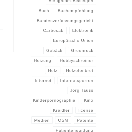
Bietigheim-Bissingen
Buch
Buchempfehlung
Bundesverfassungsgericht
Carbocab
Elektronik
Europäische Union
Gebäck
Greenrock
Heizung
Hobbyschreiner
Holz
Holzofenbrot
Internet
Internetsperren
Jörg Tauss
Kinderpornographie
Kino
Kreidler
license
Medien
OSM
Patente
Patientenquittung