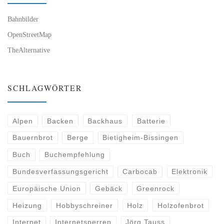
Bahnbilder
OpenStreetMap
TheAlternative
SCHLAGWÖRTER
Alpen
Backen
Backhaus
Batterie
Bauernbrot
Berge
Bietigheim-Bissingen
Buch
Buchempfehlung
Bundesverfassungsgericht
Carbocab
Elektronik
Europäische Union
Gebäck
Greenrock
Heizung
Hobbyschreiner
Holz
Holzofenbrot
Internet
Internetsperren
Jörg Tauss