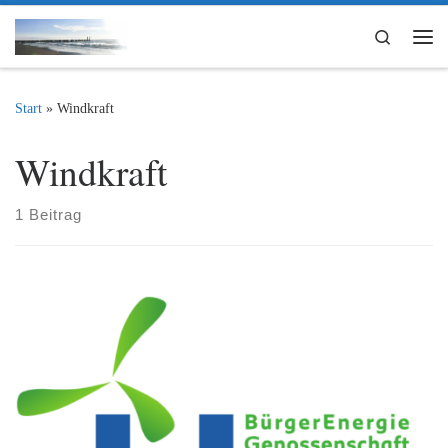
Zum Inhalt springen
Search
Me
Start
»
Windkraft
Windkraft
1 Beitrag