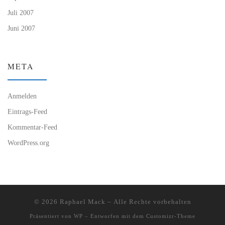
Juli 2007
Juni 2007
META
Anmelden
Eintrags-Feed
Kommentar-Feed
WordPress.org
© 2026
Raphael Mack
– Alle Rechte vorbehalten
Präsentiert von
WP
– Entworfen mit dem
Customizr-Theme