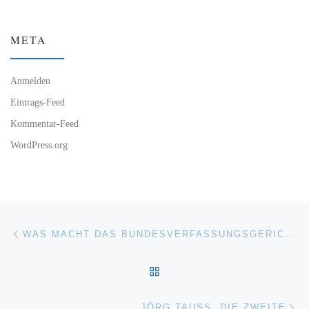
META
Anmelden
Eintrags-Feed
Kommentar-Feed
WordPress.org
Beitragsnavigation
Vorheriger Beitrag
WAS MACHT DAS BUNDESVERFASSUNGSGERICHT? ODER: WOLFGANG SCHÄUBLE HAT UNSEREN RECHTSSTAAT NICHT VERSTANDEN
ZURÜCK ZUR BEITRAGSL
Nä
JÖRG TAUSS, DIE ZWEITE