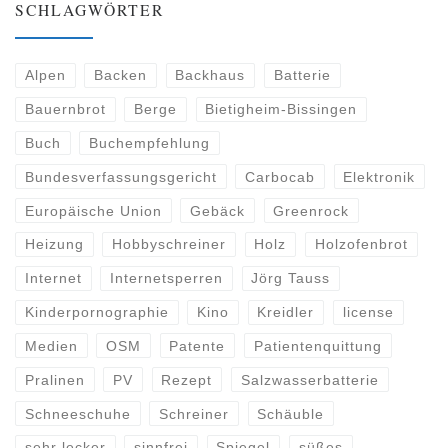
SCHLAGWÖRTER
Alpen
Backen
Backhaus
Batterie
Bauernbrot
Berge
Bietigheim-Bissingen
Buch
Buchempfehlung
Bundesverfassungsgericht
Carbocab
Elektronik
Europäische Union
Gebäck
Greenrock
Heizung
Hobbyschreiner
Holz
Holzofenbrot
Internet
Internetsperren
Jörg Tauss
Kinderpornographie
Kino
Kreidler
license
Medien
OSM
Patente
Patientenquittung
Pralinen
PV
Rezept
Salzwasserbatterie
Schneeschuhe
Schreiner
Schäuble
sehr lecker
sinnfrei
Spiegel
süßes