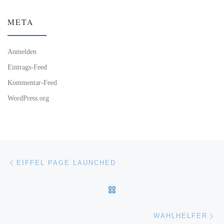
META
Anmelden
Eintrags-Feed
Kommentar-Feed
WordPress.org
Beitragsnavigation
Vorheriger Beitrag
EIFFEL PAGE LAUNCHED
ZURÜCK ZUR BEITRAGSL
Nä
WAHLHELFER