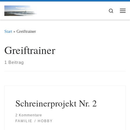
Zum Inhalt springen
Search
Me
Start
»
Greiftrainer
Greiftrainer
1 Beitrag
Schreinerprojekt Nr. 2
2 Kommentare
FAMILIE
HOBBY