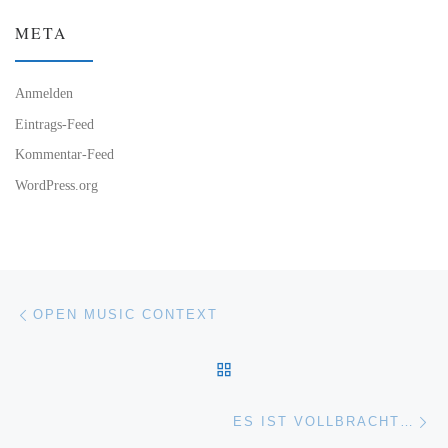
META
Anmelden
Eintrags-Feed
Kommentar-Feed
WordPress.org
Beitragsnavigation
Vorheriger Beitrag
OPEN MUSIC CONTEXT
ZURÜCK ZUR BEITRAGSL
Nä
ES IST VOLLBRACHT…