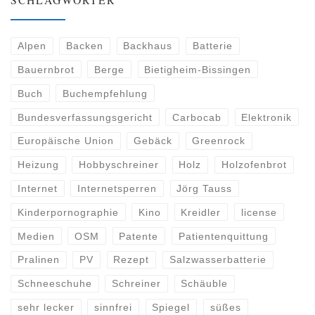
Alpen
Backen
Backhaus
Batterie
Bauernbrot
Berge
Bietigheim-Bissingen
Buch
Buchempfehlung
Bundesverfassungsgericht
Carbocab
Elektronik
Europäische Union
Gebäck
Greenrock
Heizung
Hobbyschreiner
Holz
Holzofenbrot
Internet
Internetsperren
Jörg Tauss
Kinderpornographie
Kino
Kreidler
license
Medien
OSM
Patente
Patientenquittung
Pralinen
PV
Rezept
Salzwasserbatterie
Schneeschuhe
Schreiner
Schäuble
sehr lecker
sinnfrei
Spiegel
süßes