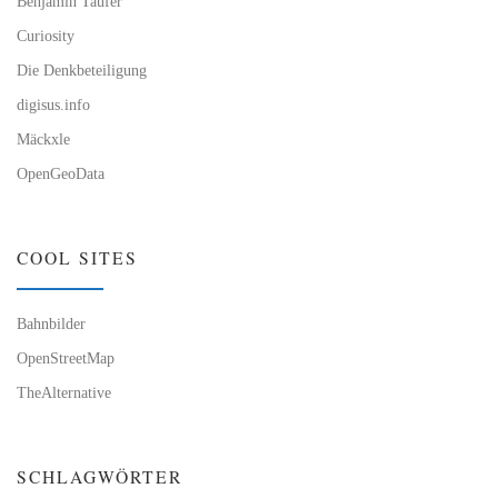
Benjamin Taufer
Curiosity
Die Denkbeteiligung
digisus.info
Mäckxle
OpenGeoData
COOL SITES
Bahnbilder
OpenStreetMap
TheAlternative
SCHLAGWÖRTER