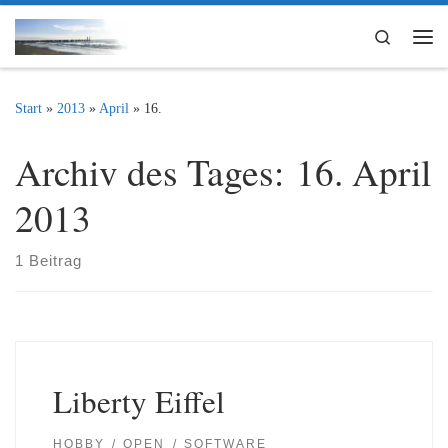
Zum Inhalt springen
Search
Me
Start
»
2013
»
April
»
16.
Archiv des Tages:
16. April
2013
1 Beitrag
Liberty Eiffel
HOBBY
OPEN
SOFTWARE