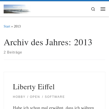
Zum Inhalt springen
Search
Me
Start
»
2013
Archiv des Jahres:
2013
2 Beiträge
Liberty Eiffel
HOBBY
OPEN
SOFTWARE
Habe ich schon mal erwähnt, dass ich währen