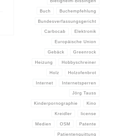
Bietigheim-Bissingen
Buch
Buchempfehlung
Bundesverfassungsgericht
Carbocab
Elektronik
Europäische Union
Gebäck
Greenrock
Heizung
Hobbyschreiner
Holz
Holzofenbrot
Internet
Internetsperren
Jörg Tauss
Kinderpornographie
Kino
Kreidler
license
Medien
OSM
Patente
Patientenquittung