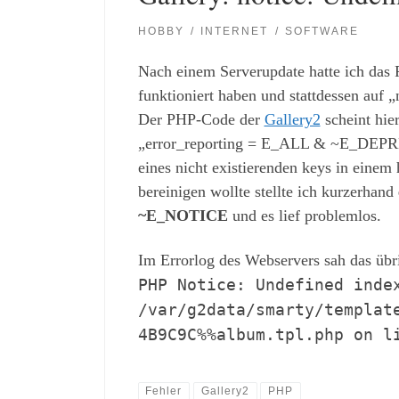
HOBBY
INTERNET
SOFTWARE
Nach einem Serverupdate hatte ich das 
funktioniert haben und stattdessen auf
Der PHP-Code der
Gallery2
scheint hier
„error_reporting = E_ALL & ~E_DEPREC
eines nicht existierenden keys in einem 
bereinigen wollte stellte ich kurzerhand
~E_NOTICE
und es lief problemlos.
Im Errorlog des Webservers sah das übr
PHP Notice: Undefined inde
/var/g2data/smarty/templat
4B9C9C%%album.tpl.php on l
Fehler
Gallery2
PHP