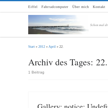
Zum Inhalt springen
Eiffel
Fahrradcomputer
Über mich
Kontakt
Schon mal dr
Start
»
2012
»
April
»
22.
Archiv des Tages:
22.
1 Beitrag
Gallery: notice: Undef