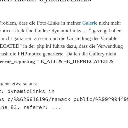
Problem, dass die Foto-Links in meiner
Galerie
nicht mehr
 „notice: Undefined index: dynamicLinks…..“ gezeigt haben.
 nicht ganz rein zu sein und die Umstellung der Variable
ATED“ in der php.ini führte dazu, dass die Verwendung
hash die PHP-notice generierte. Da ich die Gallery nicht
error_reporting = E_ALL & ~E_DEPRECATED &
igens etwa so aus:
x: dynamicLinks in
es_c/%%626616196/ramack_public/%%99^994^9
ine 83, referer: ...